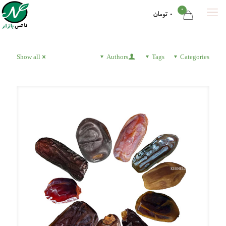
0
0 تومان
Show all
Authors
Tags
Categories